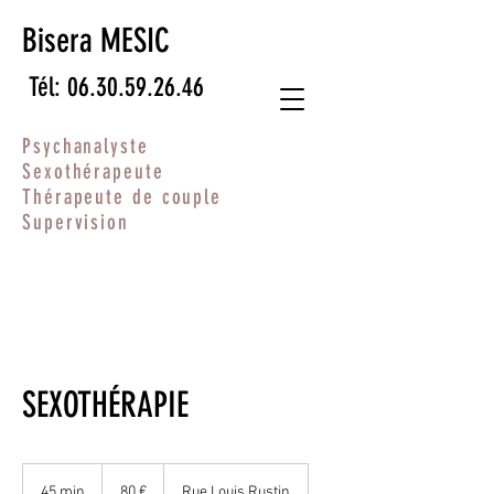
Bisera MESIC
Tél: 06.30.59.26.46
Psychanalyste
Sexothérapeute
Thérapeute de couple
Supervision
SEXOTHÉRAPIE
80
euros
45 min
4
80 €
Rue Louis Rustin