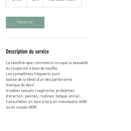
5
m
i
n
Réserver
Description du service
La sexothérapie commence lorsque la sexualité
du couple est a bout de souffle.
Les symptômes fréquents sont:
baisse de la libido d'un des partenaires
manque de désir
troubles sexuels (vaginisme, problèmes
d'érection, pannes, routines, fatigue, ennui)..
Consultation en face à face en individuelle (60€)
ou en couple (80€)
Durée: 45 à 60 min