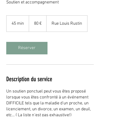
Soutien et accompagnement
80
euros
45 min
4
80 €
Rue Louis Rustin
5
m
i
n
Réserver
Description du service
Un soutien ponctuel peut vous êtes proposé
lorsque vous êtes confronté à un événement
DIFFICILE tels que la maladie d'un proche, un
licenciement, un divorce, un examen, un deuil,
etc... ( La liste n'est pas exhaustive!)
Les séances se déroulent en face à face.