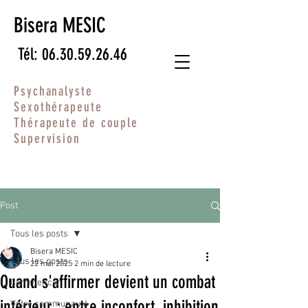
Bisera MESIC
Tél: 06.30.59.26.46
Psychanalyste
Sexothérapeute
Thérapeute de couple
Supervision
Post
Tous les posts
Bisera MESIC
Tous les posts
22 mai 2025
2 min de lecture
Quand s'affirmer devient un combat
Commencer
intérieur : entre inconfort, inhibition
Votre communauté