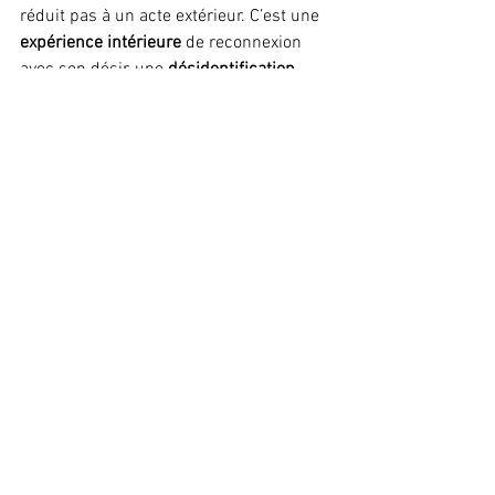
réduit pas à un acte extérieur. C’est une 
expérience intérieure
 de reconnexion 
avec son désir, une 
désidentification 
progressive de la peur
, et une ouverture 
vers un 
mouvement de vie
 là où régnait 
l’immobilité.