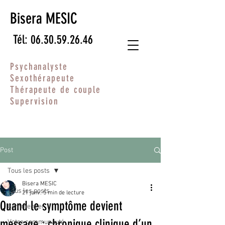
Bisera MESIC
Tél: 06.30.59.26.46
Psychanalyste
Sexothérapeute
Thérapeute de couple
Supervision
Post
Tous les posts
Bisera MESIC
Tous les posts
21 janv.
5 min de lecture
Quand le symptôme devient
Commencer
message : chronique clinique d’un
Votre communauté