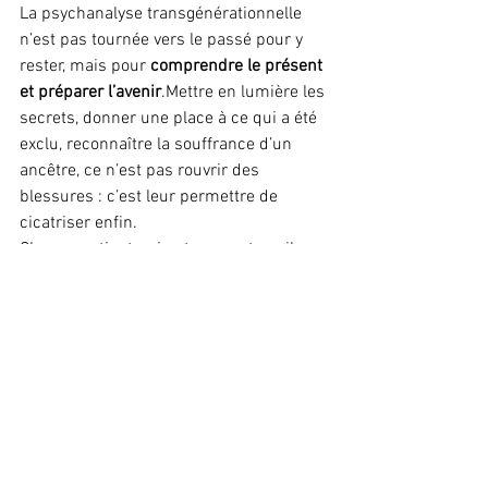
La psychanalyse transgénérationnelle 
n’est pas tournée vers le passé pour y 
rester, mais pour 
comprendre le présent 
et préparer l’avenir
.Mettre en lumière les 
secrets, donner une place à ce qui a été 
exclu, reconnaître la souffrance d’un 
ancêtre, ce n’est pas rouvrir des 
blessures : c’est leur permettre de 
cicatriser enfin.
Chaque patient qui entame ce travail 
découvre qu’il est possible de 
transformer un héritage subi en un 
héritage choisi
, et d’inscrire sa vie dans 
une continuité différente, plus 
consciente et plus libre.