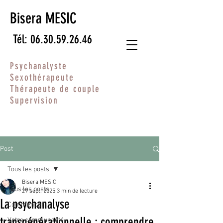
Bisera MESIC
Tél: 06.30.59.26.46
Psychanalyste
Sexothérapeute
Thérapeute de couple
Supervision
Post
Tous les posts
Bisera MESIC
Tous les posts
29 sept. 2025
3 min de lecture
La psychanalyse
Commencer
transgénérationnelle : comprendre
Votre communauté