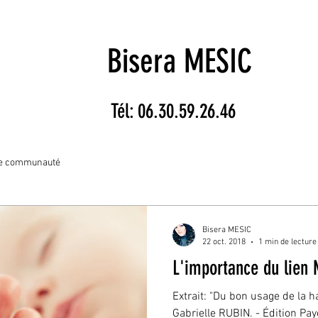
Bisera MESIC
Tél: 06.30.59.26.46
re communauté
Bisera MESIC
22 oct. 2018
1 min de lecture
L'importance du lien 
Extrait: "Du bon usage de la h
Gabrielle RUBIN. - Édition Pay