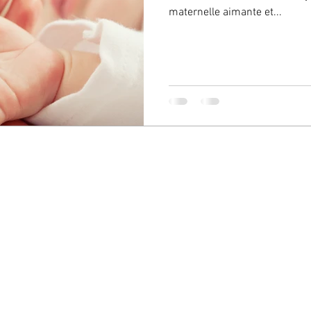
maternelle aimante et...
sera MESIC Cabinet Psychanalyse & Psychothérapie ARCHAMPS. To