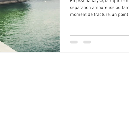
En psychanalyse, la rupture ne se limite pas à une
séparation amoureuse ou famil
moment de fracture, un point 
sera MESIC Cabinet Psychanalyse & Psychothérapie ARCHAMPS. To