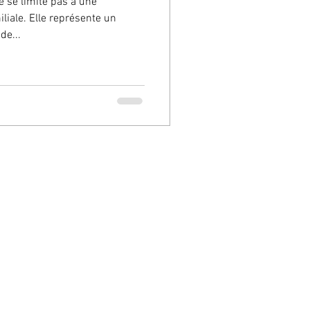
iale. Elle représente un
de...
us droits réservés.