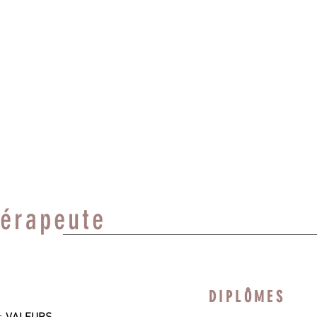
ER C'EST DE
ENCER ”
hérapeute
DIPLÔMES