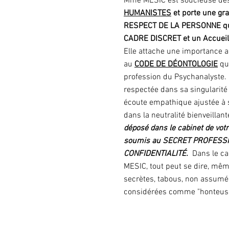
Mme MESIC est soucieuse d
HUMANISTES
et porte une gr
RESPECT DE LA PERSONNE qui
CADRE DISCRET et un Accueil 
Elle attache une importance a
au
CODE DE DÉONTOLOGIE
qui
profession du Psychanalyste
respectée dans sa singularité 
écoute empathique ajustée à 
dans la neutralité bienveillant
déposé dans le cabinet de vot
soumis au SECRET PROFESSIO
CONFIDENTIALITÉ.
Dans le c
MESIC, tout peut se dire, mêm
secrètes, tabous, non assumée
considérées comme "honteuse