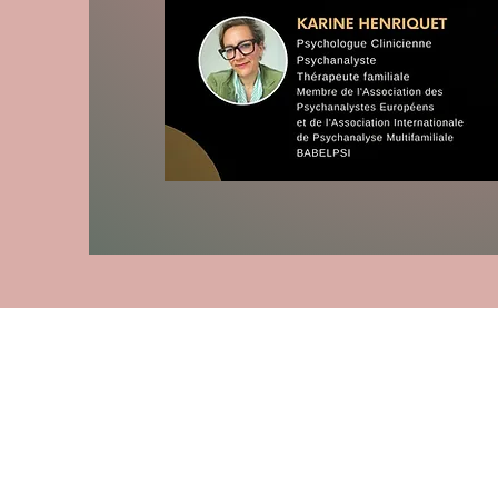
"LE S