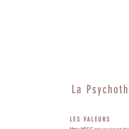
AVANC
COMM
MARK TWAIN écivain
La Psychot
LES VALEURS