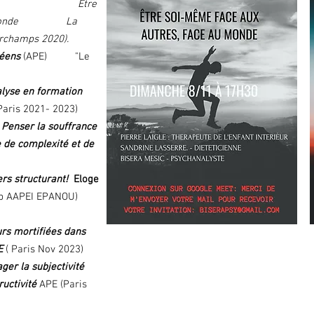
 -débat :
E
tre
e au monde La
Archamps 2020).
péens
(APE) "Le
lyse en formation
Paris 2021- 2023)
: Penser la souffrance
e de complexité et de
ers structurant!
Eloge
cap AAPEI EPANOU)
urs mortifiées dans
PE
( Paris Nov 2023)
ger la subjectivité
ructivité
APE (Paris