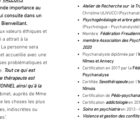
es
VALEURS
Atelier de Recherche sur le T
ande importance au
Christine ULIVUCCI (Psychanaly
 consulte dans un
Psychogénéalogie et arbre gén
Bienveillant.
(Psychologue - Psychanalyste)
ux valeurs éthiques et
Membre
Fédération Freudien
 a attrait à la
membre Association des Psycha
.
La personne sera
2020
et accueillie avec une
Psychanalyste diplômée par l’
I
Nîmes et Annecy
ses problématiques et
Certification en 2017 par la
Féd
e.
Tout ce qui est
Psychanalyse
re thérapeute est
Certifiée
Sexothérapeute
par l'
I
NNEL ainsi qu'à la
Nîmois
abinet, auprès de Mme
Certification de
Pédo-psychana
e les choses les plus
Certification
addictologie
en 201
s, indiscrètes ou
Soins en psychiatrie
en 2013 - 
Violence et gestion des conflits
s".