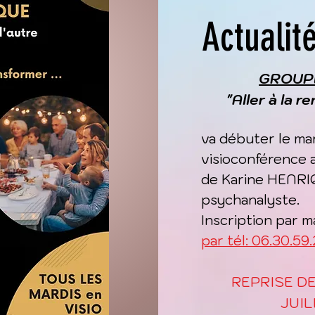
Actualit
GROUPE
"Aller à la r
va débuter le ma
visioconférence a
de Karine HENRIQ
psychanalyste.
Inscription par m
par tél: 06.30.59
REPRISE D
JUIL